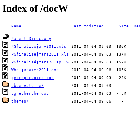
Index of /docW
Name
Last modified
Size
De
Parent Directory
PGfinaliséjanv2011.xls
PGfinaliséjmars2011.xls
PGfinaliséjmars2011p..>
Who_janvier2011.doc
georepertoire.doc
observatoire/
pgrecherche.doc
thèmes/